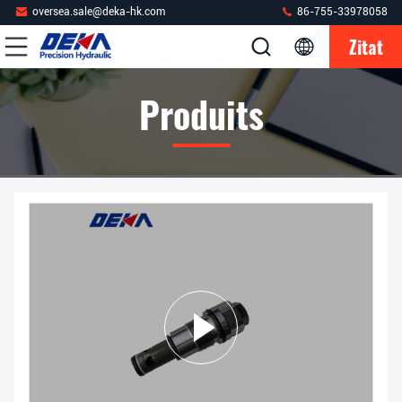
oversea.sale@deka-hk.com
86-755-33978058
Zitat
Produits