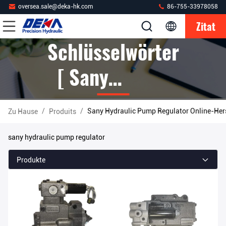
oversea.sale@deka-hk.com
86-755-33978058
Zitat
Schlüsselwörter
[ Sany
Hydraulic Pump
/
/
Sany Hydraulic Pump Regulator Online-Hers
Zu Hause
Produits
Regulator ]
sany hydraulic pump regulator
Passen 12
Produkte
Produits