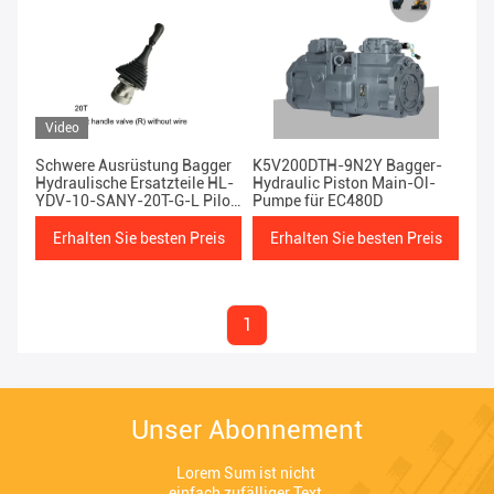
Video
Schwere Ausrüstung Bagger
K5V200DTH-9N2Y Bagger-
Hydraulische Ersatzteile HL-
Hydraulic Piston Main-Öl-
YDV-10-SANY-20T-G-L Pilot
Pumpe für EC480D
Griffe Ventil rechts ohne
Draht
Erhalten Sie besten Preis
Erhalten Sie besten Preis
1
Unser Abonnement
Lorem Sum ist nicht 
einfach zufälliger Text.