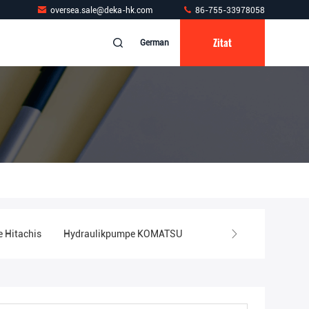
oversea.sale@deka-hk.com
86-755-33978058
Zitat
German
 Hitachis
Hydraulikpumpe KOMATSU
Hydraulische Kolbenpu