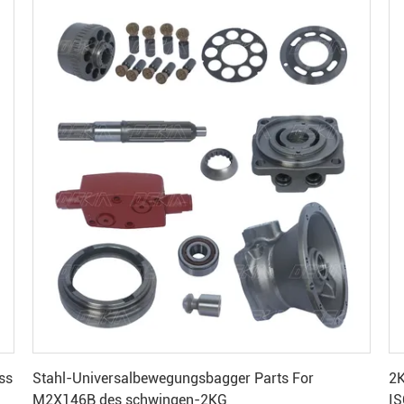
Erhalten Sie besten Preis
ss
Stahl-Universalbewegungsbagger Parts For
2K
M2X146B des schwingen-2KG
I