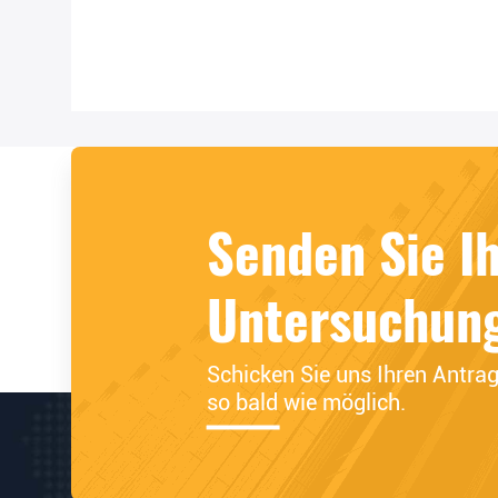
Senden Sie I
Untersuchun
Schicken Sie uns Ihren Antrag 
so bald wie möglich.