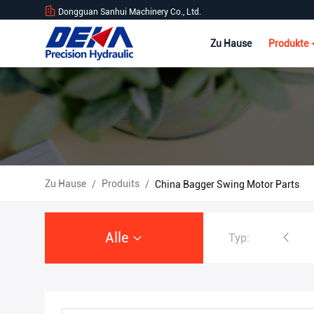
Dongguan Sanhui Machinery Co., Ltd.
Zu Hause
Produkte
Zu Hause
Produits
/
/
China Bagger Swing Motor Parts
Alle
Typ:
Bagger Hydraulic Pump