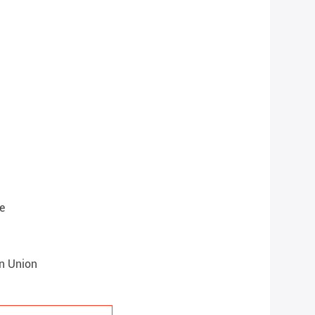
e
rn Union