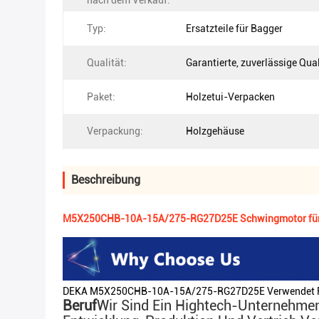
nach dem Verkauf:
Typ:
Ersatzteile für Bagger
Qualität:
Garantierte, zuverlässige Qual
Paket:
Holzetui-Verpacken
Verpackung:
Holzgehäuse
Beschreibung
M5X250CHB-10A-15A/275-RG27D25E Schwingmotor für
DEKA M5X250CHB-10A-15A/275-RG27D25E Verwendet F
Beruf
Wir Sind Ein Hightech-Unternehmen,