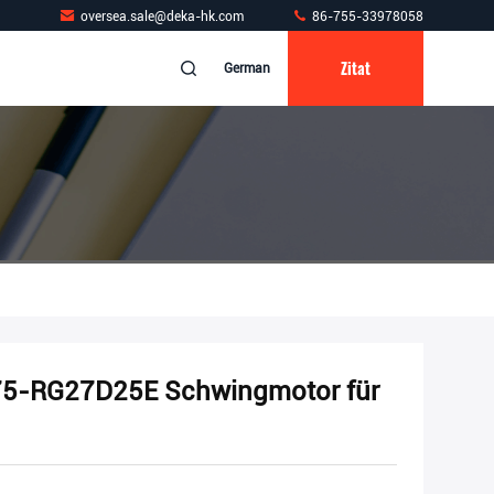
oversea.sale@deka-hk.com
86-755-33978058
Zitat
German
-RG27D25E Schwingmotor für