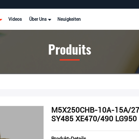
Videos
Über Uns
Neuigkeiten
Produits
M5X250CHB-10A-15A/275
SY485 XE470/490 LG950
Produkt-Details