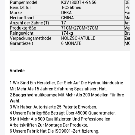
Pumpenmodell
K3V180DTH-9N56
DEKA-
Benutzt für
EC360neu
Prod
Marke
DEKA
Farb
Herkunftsort
CHINA
Maxim
Anzahl der Zähne (T)
17
Anwe
Produktgröße
71CM*27CM*37CM
Verp
Reingewicht
174kg
Brutt
Verpackungsmethode
HOLZSCHATULLE
Zerti
Garantiezeit
6 MONATE
MOQ
Vorteile:
1 Wir Sind Ein Hersteller, Der Sich Auf Die Hydraulikindustrie
Mit Mehr Als 15 Jahren Erfahrung Spezialisiert Hat.
2 Baggerhydraulikpumpe Mit Mehr Als 200 Modellen Für Ihre
Wahl.
3 Wir Haben Autorisierte 25 Patente Erworben.
4 Unsere Fabrikgröße Beträgt Über 45000 Quadratmeter.
5 Mit Mehr Als 500 Qualifizierten Und Professionellen
Arbeitskräften Zur Montage Der Produkte.
6 Unsere Fabrik Hat Die ISO9001-Zertifizierung.