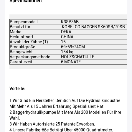
Spezifikationen:
Pumpenmodell
K3SP36B
D
Benutzt für
KOBELCO BAGGER SK60SR/70SR
P
Marke
DEKA
F
Herkunftsort
CHINA
M
Anzahl der Zähne (T)
16
A
Produktgröße
69*69*74CM
V
Reingewicht
154 kg
B
Verpackungsmethode
HOLZSCHATULLE
Ze
Garantiezeit
6 MONATE
M
Vorteile:
1 Wir Sind Ein Hersteller, Der Sich Auf Die Hydraulikindustrie
Mit Mehr Als 15 Jahren Erfahrung Spezialisiert Hat.
2 Baggerhydraulikpumpe Mit Mehr Als 200 Modellen Für Ihre
Wahl.
3 Wir Haben Autorisierte 25 Patente Erworben.
4 Unsere Fabrikgröße Beträgt Über 45000 Quadratmeter.