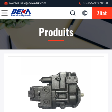
oversea.sale@deka-hk.com
86-755-33978058
Zitat
Produits